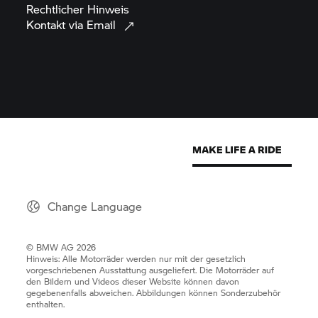
Rechtlicher
Hinweis
Kontakt via
Email
Change Language
© BMW AG 2026
Hinweis: Alle Motorräder werden nur mit der gesetzlich
vorgeschriebenen Ausstattung ausgeliefert. Die Motorräder auf
den Bildern und Videos dieser Website können davon
gegebenenfalls abweichen. Abbildungen können Sonderzubehör
enthalten.